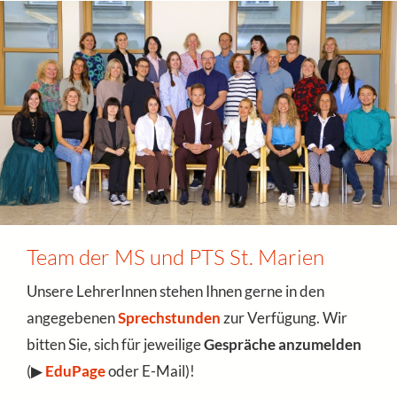
Team der MS und PTS St. Marien
Unsere LehrerInnen stehen Ihnen gerne in den
angegebenen
Sprechstunden
zur Verfügung. Wir
bitten Sie, sich für jeweilige
Gespräche anzumelden
(▶
EduPage
oder E-Mail)!