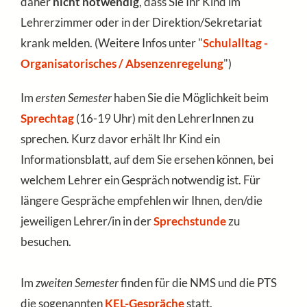
daher
nicht
notwendig
, dass Sie Ihr Kind im
Lehrerzimmer oder in der Direktion/Sekretariat
krank melden. (Weitere Infos unter "
Schulalltag -
Organisatorisches / Absenzenregelung
")
Im
ersten Semester
haben Sie die Möglichkeit beim
Sprechtag
(16-19 Uhr) mit den LehrerInnen zu
sprechen. Kurz davor erhält Ihr Kind ein
Informationsblatt, auf dem Sie ersehen können, bei
welchem Lehrer ein Gespräch notwendig ist. Für
längere Gespräche empfehlen wir Ihnen, den/die
jeweiligen Lehrer/in in der
Sprechstunde
zu
besuchen.
Im
zweiten Semester
finden für die NMS und die PTS
die sogenannten
KEL-Gespräche
statt.