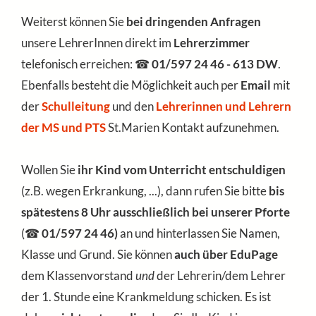
Weiterst können Sie
bei dringenden Anfragen
unsere LehrerInnen direkt im
Lehrerzimmer
telefonisch erreichen: ☎
01/597 24 46 - 613 DW
.
Ebenfalls besteht die Möglichkeit auch per
Email
mit
der
Schulleitung
und den
Lehrerinnen und Lehrern
der MS und PTS
St.Marien Kontakt aufzunehmen.
Wollen Sie
ihr Kind vom Unterricht entschuldigen
(z.B. wegen Erkrankung, ...), dann rufen Sie bitte
bis
spätestens 8 Uhr ausschließlich bei unserer Pforte
(☎
01/597 24 46)
an und hinterlassen Sie Namen,
Klasse und Grund. Sie können
auch über EduPage
dem Klassenvorstand
und
der Lehrerin/dem Lehrer
der 1. Stunde eine Krankmeldung schicken. Es ist