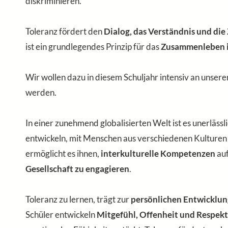
diskriminieren.
Toleranz fördert den
Dialog, das Verständnis und di
ist ein grundlegendes Prinzip für das
Zusammenleben in
Wir wollen dazu in diesem Schuljahr intensiv an unsere
werden.
In einer zunehmend globalisierten Welt ist es unerlässl
entwickeln, mit Menschen aus verschiedenen Kulture
ermöglicht es ihnen,
interkulturelle Kompetenzen
auf
Gesellschaft zu engagieren
.
Toleranz zu lernen, trägt zur
persönlichen Entwicklun
Schüler entwickeln
Mitgefühl, Offenheit und Respekt