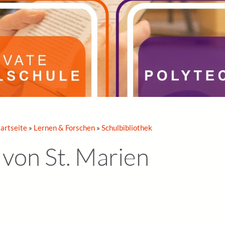
tartseite
»
Lernen & Forschen
»
Schulbibliothek
 von St. Marien